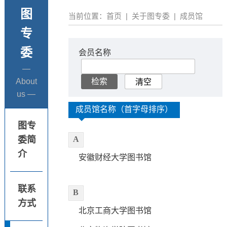
图
当前位置：
首页
|
关于图专委
|
成员馆
专
委
会员名称
—
About
us —
成员馆名称（首字母排序）
图专
委简
A
介
安徽财经大学图书馆
联系
B
方式
北京工商大学图书馆