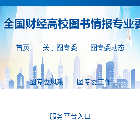
首页
关于图专委
图专委动态
图专委风采
图专委工作
当前
位
置：
服务平台入口
首
页
|
图